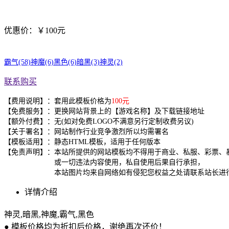
优惠价：￥100元
霸气(58)
神魔(6)
黑色(6)
暗黑(3)
神灵(2)
联系购买
【费用说明】：套用此模板价格为
100元
【免费服务】：更换网站背景上的【游戏名称】及下载链接地址
【额外付费】：无(如对免费LOGO不满意另行定制收费另议)
【关于署名】：网站制作行业竞争激烈所以均需署名
【模板适用】：静态HTML模板，适用于任何版本
【免责声明】：本站所提供的网站模板均不得用于商业、私服、彩票、
或一切违法内容使用，私自使用后果自行承担，
本站图片均来自网络如有侵犯您权益之处请联系站长进行
详情介绍
神灵,暗黑,神魔,霸气,黑色
● 模板价格均为折扣后价格，谢绝再次还价！