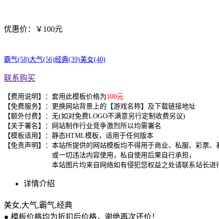
优惠价：￥100元
霸气(58)
大气(56)
经典(39)
美女(40)
联系购买
【费用说明】：套用此模板价格为
100元
【免费服务】：更换网站背景上的【游戏名称】及下载链接地址
【额外付费】：无(如对免费LOGO不满意另行定制收费另议)
【关于署名】：网站制作行业竞争激烈所以均需署名
【模板适用】：静态HTML模板，适用于任何版本
【免责声明】：本站所提供的网站模板均不得用于商业、私服、彩票、
或一切违法内容使用，私自使用后果自行承担，
本站图片均来自网络如有侵犯您权益之处请联系站长进行
详情介绍
美女,大气,霸气,经典
● 模板价格均为折扣后价格，谢绝再次还价！