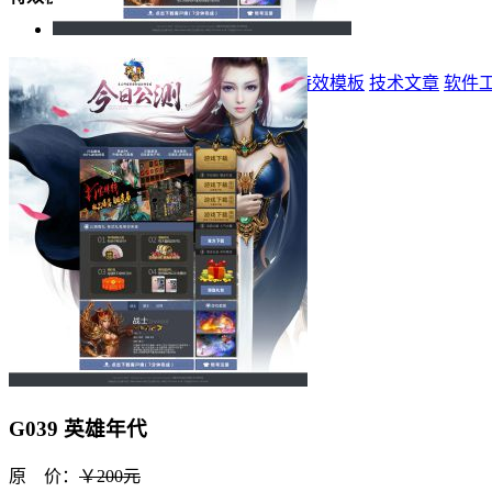
首页
标志
登录器
网站模板
精品模板
特效模板
技术文章
软件
G039 英雄年代
原 价：
￥200元