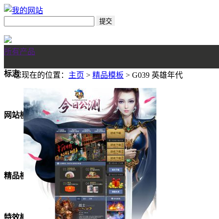
所有产品
标志
您现在的位置：
主页
>
精品模板
> G039 英雄年代
网站模板
美女模板
精品模板
特效模板