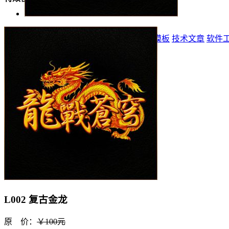
首页
标志
登录器
网站模板
精品模板
特效模板
技术文章
软件
L002 复古金龙
原 价：
￥100元