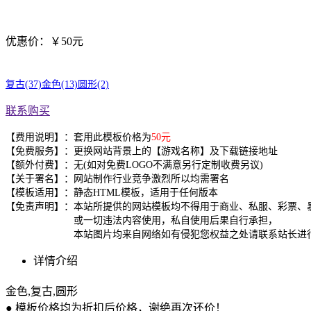
优惠价：￥50元
复古(37)
金色(13)
圆形(2)
联系购买
【费用说明】：套用此模板价格为
50元
【免费服务】：更换网站背景上的【游戏名称】及下载链接地址
【额外付费】：无(如对免费LOGO不满意另行定制收费另议)
【关于署名】：网站制作行业竞争激烈所以均需署名
【模板适用】：静态HTML模板，适用于任何版本
【免责声明】：本站所提供的网站模板均不得用于商业、私服、彩票、
或一切违法内容使用，私自使用后果自行承担，
本站图片均来自网络如有侵犯您权益之处请联系站长进行
详情介绍
金色,复古,圆形
● 模板价格均为折扣后价格，谢绝再次还价！