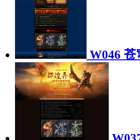
W046 
W03