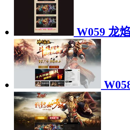
W059 龙
W05