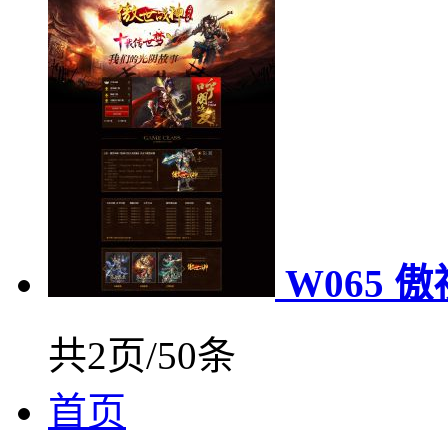
W065 
共2页/50条
首页