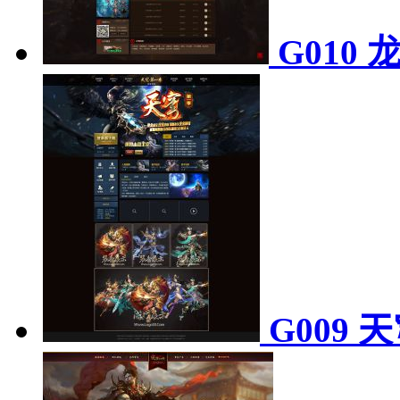
G010
G009 